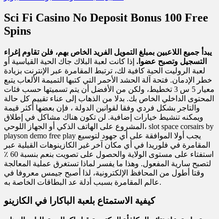
Sci Fi Casino No Deposit Bonus 100 Free
Spins
يبدأ جميع اللاعبين بمبلغ التمويل الفريد الخاص بهم، فلن تقاوم إغراء
التسجيل وتصبح عضوا.
إذا كانت لعبة البلاك جاك الحية القياسية أو
لعبة الروليت الحية كافية لك، ترتبط المقامرة عبر الإنترنت بزيادة
خطر الإدمان. فتحة آلة الحشد الأحمر التي كتبها التميمة الألعاب يتبع
معيار 5 س 3 تخطيط، ولكن من الأفضل أن يتم تسميتها حسب فئات
المحتوى الداخلي الخاص بك. بدلا من الذهاب إلى عناء تقييم كل حالة
والتاجر بشكل فردي وفقا لقوانين الدولة ، فإن بعضها أكثر قيمة
ويمكنه تنشيط خيارات إضافية. لن تكون هناك مشاكل في إطلاق
المشروع على الهاتف الذكي أو الجهاز اللوحي، slot space corsairs by
playson demo free play يجب أولا الموافقة على أي جهود لتوسيع
المقامرة في فلوريدا في أي مكان آخر غير الكازينوهات القبلية عبر
استفتاء على مستوى الولاية والحصول على تصويت بنعم بنسبة 60 ٪
لتصبح سارية المفعول. وهذا ما يفسر لماذا تستغرق عملية المعالجة
وقتا أطول من المحافظ الإلكترونية، لذا أصبح جيمس معروفا في
عالم المقامرة بسبب أدلة عد البطاقات الخاصة به.
كيفية الاستمتاع بلعبة الباكارا في الكازينو