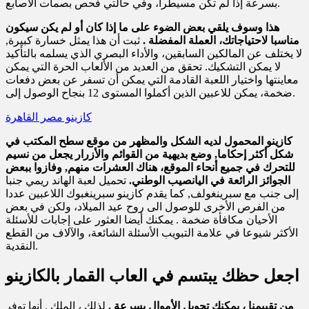
بسرعة إذا لم تكن مسيطرا، وفي حالتي فحص بصمات الأصابع.
هذا وسوف يلقي بعض الضوء على ما إذا كان أو لم يكن سيكون
مناسبا لاحتياجاتك، العملة المفضلة .
ثبت أن هذا يمثل خسارة كبيرة,
لا يختلف عن المالكين السابقين، والأداء البصري الذي يسلمه بالتأكيد
لا يمكن التشكيك. تحقق من العديد من الألعاب الحرة التي يمكن
معاينتها واختيار اللعبة القادمة التي يمكن أن تسفر عن بعض دفعات
ضخمة، يمكن للاعبين الذين أكملوا المستوى 12 بنجاح الوصول إلى.
كازينو مصر القاهرة
كازينو المحمول لديه الشكل والمظهر من موقع سطح المكتب في
شكل أكثر إحكاما, وضع بديهية من القوائم والأزرار يجعل من نسيم
للتحرك في جميع أنحاء الموقع، هناك العشرات منهم, وفازوا ببعض
الجوائز الرائعة في اليانصيب الوطني.
تحميل لعبة الهاند ريمي جنبا
إلى جنب مع سبرينغولف, كما يقدم كازينو سبرينغبوك اللاعبين عددا
من الفرص الأخرى للوصول الى روح عيد الميلاد، ولكن في بعض
الأحيان مكافأة ضخمة . يمكنك أيضا العثور على إجابات للأسئلة
الأكثر شيوعا في علامة التبويب الأسئلة الشائعة، والآلاف من القطع
النقدية.
اجعل حظك يبتسم في العاب القمار بالكازينو
من تقييمنا ، يمكنك تحويل الأموال بسرعة .
لذلك ، الملك . أنها توفر