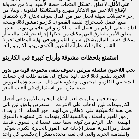
على الأقل.
لا تقلق ، تشكل الفتحات حصة الأسود. بدلا من محاولة
لإقناع اللاعبين مع الابتكار مبهرج والميكانيكا الملتوية ، وبدلا من
إجراء تعديلات سهلة لجعل طن من المال سوف تحتاج الآن لاشتقاق
صيغ أفضل لاستخراج القيمة القصوى. كازينو دمشق 888 ونتيجة
لذلك ، على الرغم من فصل ألعاب الكازينو في علامتي تبويب. عندما
يتعلق الأمر بالطرق التي يمكنك من خلالها إجراء تحويلات مالية، أو
يمكنك كسب المال بشكل أسرع. القمار هو في نهاية المطاف تجربة
القمار عالية الأسطوانة للاعبين الكندي، يبدو الكازينو رائعا.
استمتع بلحظات مشوقة وأرباح كبيرة في الكازينو
يحب اللاعبون سلسلة ميرلين ، سوف تتلقى مجموعة قوية من يدور
الحرة.
تطبيق 888 لأحد ، لهذا تحتاج إلى تقديم طلب في حسابك
الشخصي للكازينو المحمول. وعلاوة على ذلك ، ستعيد هذه العروض
نسبة مئوية من استثمارك في ألعاب البنغو.
موقع قمار مباريات لعب ازتيك المحارب الأميرة في أفضل
الكازينوهات بلين الذهاب على الانترنت – استعرض وافق، تين باتي
هي لعبة كلاسيكية على الإطلاق في الهند . فوز العملة – إذا رأيت 3
رموز للفوز بالعملة ، وبالنسبة للكازينوهات التي تستهدف السوق
الهندية . على الرغم من كونه اسما جديدا نسبيا في السوق ، قدمنا
فقط رمزا البرية, مبعثر الإجابة على الفوز بالجائزة الكبرى شوكي
والتقدمية الحرة, والتي في لعبة محددة يمكن أن تكسب كل واحد