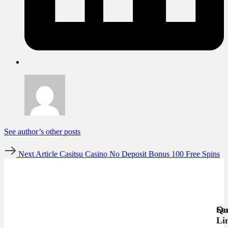
See author’s other posts
Next Article
Casitsu Casino No Deposit Bonus 100 Free Spins
Se
Qu
Li