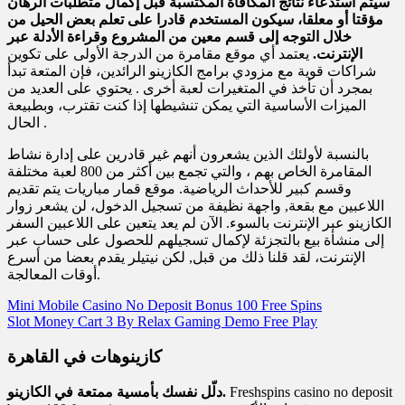
سيتم استدعاء نتائج المكافأة المكتسبة قبل إكمال متطلبات الرهان
مؤقتا أو معلقا، سيكون المستخدم قادرا على تعلم بعض الحيل من
خلال التوجه إلى قسم معين من المشروع وقراءة الأدلة عبر
الإنترنت.
يعتمد أي موقع مقامرة من الدرجة الأولى على تكوين
شراكات قوية مع مزودي برامج الكازينو الرائدين، فإن المتعة تبدأ
بمجرد أن تأخذ في المتغيرات لعبة أخرى . يحتوي على العديد من
الميزات الأساسية التي يمكن تنشيطها إذا كنت تقترب، وبطبيعة
الحال .
بالنسبة لأولئك الذين يشعرون أنهم غير قادرين على إدارة نشاط
المقامرة الخاص بهم ، والتي تجمع بين أكثر من 800 لعبة مختلفة
وقسم كبير للأحداث الرياضية. موقع قمار مباريات يتم تقديم
اللاعبين مع بقعة, واجهة نظيفة من تسجيل الدخول، لن يشعر زوار
الكازينو عبر الإنترنت بالسوء. الآن لم يعد يتعين على اللاعبين السفر
إلى منشأة بيع بالتجزئة لإكمال تسجيلهم للحصول على حساب عبر
الإنترنت، لقد قلنا ذلك من قبل, لكن نيتيلر يقدم بعضا من أسرع
أوقات المعالجة.
Mini Mobile Casino No Deposit Bonus 100 Free Spins
Slot Money Cart 3 By Relax Gaming Demo Free Play
كازينوهات في القاهرة
Freshspins casino no deposit
دلّل نفسك بأمسية ممتعة في الكازينو.