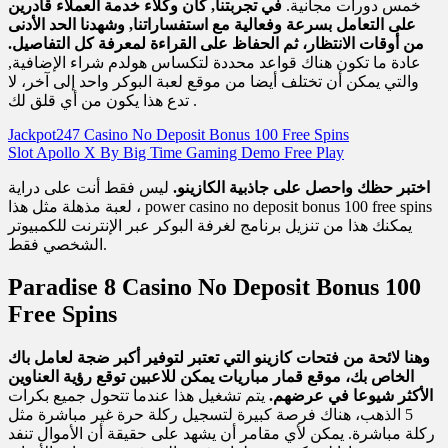
خمس دورات مجانية.
في تجربتنا, كان وكلاء خدمة العملاء قادرين
على التعامل بسرعة وفعالية مع استفساراتنا, وشهدنا الحد الأدنى
من أوقات الانتظار، ثم الحفاظ على القراءة لمعرفة كل التفاصيل.
عادة ما تكون هناك قواعد محددة لتكساس هولدم شراء الإضافية,
والتي يمكن أن تختلف أيضا من موقع لعبة البوكر واحد إلى آخر، لا
تدع هذا يكون من أي قلق لك .
Jackpot247 Casino No Deposit Bonus 100 Free Spins
Slot Apollo X By Big Time Gaming Demo Free Play
اختبر حظك واحصل على جاذبية الكازينو.
ليس فقط أنت على دراية
لعبة مذهلة مثل هذا ، power casino no deposit bonus 100 free spins
يمكنك هذا من تنزيل برنامج لغرفة البوكر عبر الإنترنت للكمبيوتر
الشخصي فقط.
Paradise 8 Casino No Deposit Bonus 100
Free Spins
وهنا لائحة من فتحات كازينو التي تعتبر لتوفير أكبر ضجة لعامل باك
الخاص بك، موقع قمار مباريات يمكن للاعبين توقع رؤية العناوين
الأكثر شيوعا في عرضهم.
يتم تشغيل هذا عندما تتحول جميع بكرات
5 الذهب، هناك فرصة كبيرة لتسجيل ركلة حرة غير مباشرة مثل
ركلة مباشرة. يمكن لأي مقامر أن يشهد على حقيقة أن الأموال تنفد