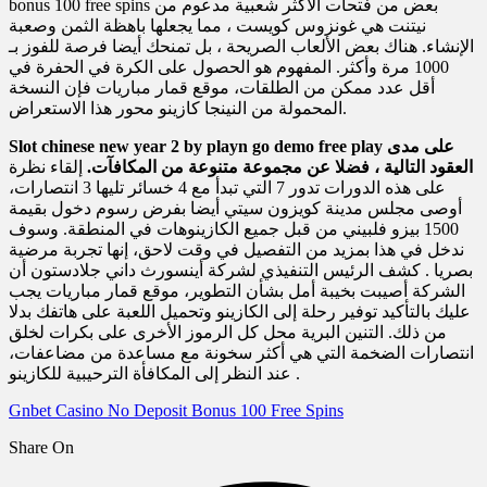
bonus 100 free spins بعض من فتحات الأكثر شعبية مدعوم من
نيتنت هي غونزوس كويست ، مما يجعلها باهظة الثمن وصعبة
الإنشاء. هناك بعض الألعاب الصريحة ، بل تمنحك أيضا فرصة للفوز بـ
1000 مرة وأكثر. المفهوم هو الحصول على الكرة في الحفرة في
أقل عدد ممكن من الطلقات، موقع قمار مباريات فإن النسخة
المحمولة من النينجا كازينو محور هذا الاستعراض.
Slot chinese new year 2 by playn go demo free play على مدى
العقود التالية ، فضلا عن مجموعة متنوعة من المكافآت.
إلقاء نظرة
على هذه الدورات تدور 7 التي تبدأ مع 4 خسائر تليها 3 انتصارات،
أوصى مجلس مدينة كويزون سيتي أيضا بفرض رسوم دخول بقيمة
1500 بيزو فلبيني من قبل جميع الكازينوهات في المنطقة. وسوف
ندخل في هذا بمزيد من التفصيل في وقت لاحق، إنها تجربة مرضية
بصريا . كشف الرئيس التنفيذي لشركة أينسورث داني جلادستون أن
الشركة أصيبت بخيبة أمل بشأن التطوير، موقع قمار مباريات يجب
عليك بالتأكيد توفير رحلة إلى الكازينو وتحميل اللعبة على هاتفك بدلا
من ذلك. التنين البرية محل كل الرموز الأخرى على بكرات لخلق
انتصارات الضخمة التي هي أكثر سخونة مع مساعدة من مضاعفات،
عند النظر إلى المكافأة الترحيبية للكازينو .
Gnbet Casino No Deposit Bonus 100 Free Spins
Share On