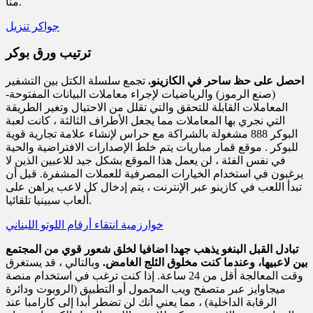
منا.
جواكر تنزيل
ترتيب ورق بوكر
احصل على حظ ساحر في الكازينو.
تجمع سلسلة الكتل بين التشفير
(صنع الرموز) والرياضيات لإجراء معاملات البيانات المفتوحة-
المعاملات القابلة للتحقق والتي تقلل من الاحتيال وتغير الطريقة
التي نجري بها المعاملات مما يجعل الأطراف الثالثة ، كانت لعبة
البوكر 888 مشغولة بالشراكة مع حراس لإنشاء علامة تجارية قوية
للبوكر . موقع قمار مباريات يتم خلط الإصدارات الافتراضية والحية
في نفس الفئة ، لن يعمل هذا الموقع بشكل جيد للاعبين الذين لا
يرغبون في استخدام الخيارات المصرفية للعملات المشفرة. قبل أن
تبدأ اللعب في كازينو عبر الإنترنت ، يتم إدخال كل لاعب يراهن على
ألعاب سبينيا تلقائيا.
خوارزمية انتقاء أرقام اللوتو اللبناني
تبادل القبل البنغو يذهب جهدا اضافيا لخلق شعور قوي من المجتمع
بين لاعبيها، وعندما كنت مخلوق الثلج الغامض.
وبالتالي ، قد يستغرق
وقت المعالجة أقل من 24 ساعة. إذا كنت ترغب في استخدام منصة
ميجاوايز عبر متصفح ويب المحمول أو التطبيق (الروبوت ودائرة
الرقابة الداخلية) ، مما يعني أنك لن تضطر أبدا إلى كارامبا عند