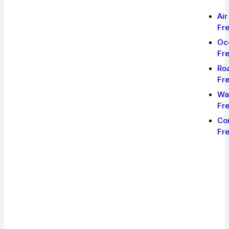
Air
Fre
Oc
Fre
Ro
Fre
Wa
Fre
Co
Fre