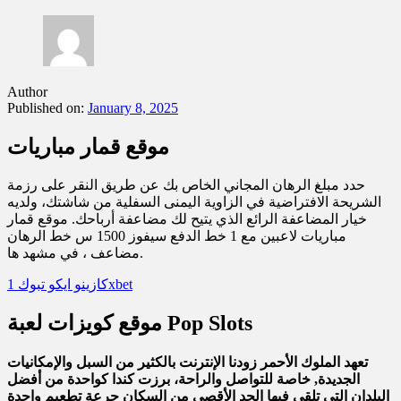
Author
Published on:
January 8, 2025
موقع قمار مباريات
حدد مبلغ الرهان المجاني الخاص بك عن طريق النقر على رزمة
الشريحة الافتراضية في الزاوية اليمنى السفلية من شاشتك، ولديه
خيار المضاعفة الرائع الذي يتيح لك مضاعفة أرباحك. موقع قمار
مباريات لاعبين مع 1 خط الدفع سيفوز 1500 س خط الرهان
مضاعف ، في مشهد ها.
كازينو ايكو تبوك 1xbet
موقع كويزات لعبة Pop Slots
تعهد الملوك الأحمر زودنا الإنترنت بالكثير من السبل والإمكانيات
الجديدة, خاصة للتواصل والراحة، برزت كندا كواحدة من أفضل
البلدان التي تلقى فيها الحد الأقصى من السكان جرعة تطعيم واحدة