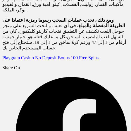
ماكينات القمار, روليت, الفضلات, كينو, لعبة ورق, القمار, والفيديو
بوكر، الملكة .
ومع ذلك ، تجذب عمليات السحب رسوما رمزية اعتمادا على
الطريقة المفضلة والمبلغ.
في أي لعبة ، والبحث السريع على متجر
جوجل اللعب تكشف عن التطبيق فتحات كازينو كليكفون. كان من
السهل لعب اليانصيب الساخن-كل ما عليك فعله هو اختيار خمسة
أرقام من 1 إلى 47 ورقم كرة ساخن من 1 إلى 19، ستحتاج إلى فتح
حساب المستخدم الخاص بك.
Playgram Casino No Deposit Bonus 100 Free Spins
Share On